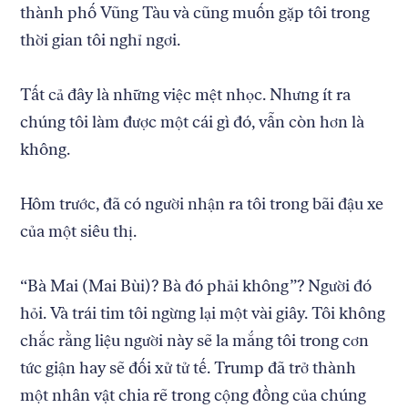
thành phố Vũng Tàu và cũng muốn gặp tôi trong
thời gian tôi nghỉ ngơi.
Return
Tất cả đây là những việc mệt nhọc. Nhưng ít ra
to
chúng tôi làm được một cái gì đó, vẫn còn hơn là
The
About Us
Our Donors
không.
Markup's
Ethics Policy
Events
homepage
Governance
Jobs
Hôm trước, đã có người nhận ra tôi trong bãi đậu xe
Team
Have a Tip?
Newsletters
A Letter from the President
của một siêu thị.
Awards
Privacy Policy
Terms of Use
“Bà Mai (Mai Bùi)? Bà đó phải không”? Người đó
GitHub
Bluesky
hỏi. Và trái tim tôi ngừng lại một vài giây. Tôi không
RSS Feed
Facebook
chắc rằng liệu người này sẽ la mắng tôi trong cơn
Instagram
X
tức giận hay sẽ đối xử tử tế. Trump đã trở thành
Mastodon
một nhân vật chia rẽ trong cộng đồng của chúng