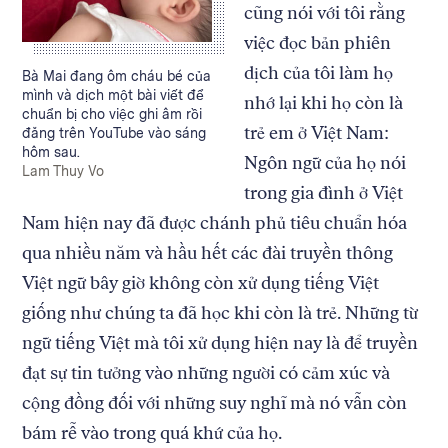
cũng nói với tôi rằng
việc đọc bản phiên
dịch của tôi làm họ
Caption:
Bà Mai đang ôm cháu bé của
mình và dịch một bài viết để
nhớ lại khi họ còn là
chuẩn bị cho việc ghi âm rồi
trẻ em ở Việt Nam:
đăng trên YouTube vào sáng
hôm sau.
Ngôn ngữ của họ nói
Credit:
Lam Thuy Vo
trong gia đình ở Việt
Nam hiện nay đã được chánh phủ tiêu chuẩn hóa
qua nhiều năm và hầu hết các đài truyền thông
Việt ngữ bây giờ không còn xử dụng tiếng Việt
giống như chúng ta đã học khi còn là trẻ. Những từ
ngữ tiếng Việt mà tôi xử dụng hiện nay là để truyền
đạt sự tin tưởng vào những người có cảm xúc và
cộng đồng đối với những suy nghĩ mà nó vẫn còn
bám rễ vào trong quá khứ của họ.