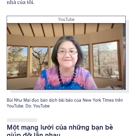
nhà của tôi.
Credit:
YouTube
Caption:
Bùi Như Mai đọc bản dịch bài báo của New York Times trên
YouTube. Do: YouTube
Một mạng lưới của những bạn bè
giúp đỡ lẫn nhau